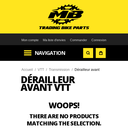
Mon compte
Ma liste d'envies
Commander
Connexion
NAVIGATION
Accueil
/
VTT
/
Transmission
/
Dérailleur avant
DÉRAILLEUR
AVANT VTT
WOOPS!
THERE ARE NO PRODUCTS
MATCHING THE SELECTION.