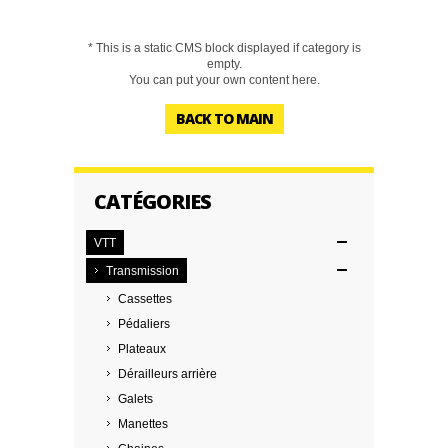
* This is a static CMS block displayed if category is
empty.
You can put your own content here.
BACK TO MAIN
CATÉGORIES
VTT
Transmission
Cassettes
Pédaliers
Plateaux
Dérailleurs arrière
Galets
Manettes