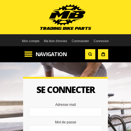
Mon compte
Ma liste d'envies
Commander
Connexion
NAVIGATION
SE CONNECTER
MOT 
OU
Adresse mail
A
Mot de passe