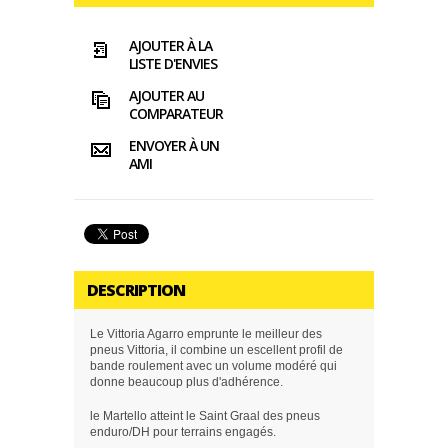
AJOUTER À LA
LISTE D'ENVIES
AJOUTER AU
COMPARATEUR
ENVOYER À UN
AMI
DESCRIPTION
Le
Vittoria Agarro
emprunte le meilleur des
pneus Vittoria, il combine un escellent profil de
bande roulement avec un volume modéré qui
donne beaucoup plus d'adhérence.
le Martello atteint le Saint Graal des pneus
enduro/DH pour terrains engagés.