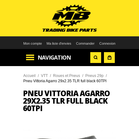
Mon compte
Ma liste d'envies
Commander
Connexion
NAVIGATION
Accueil
/
VTT
/
Roues et Pneus
/
Pneus 29p
/
Pneu Vittoria Agarro 29x2.35 TLR full black 60TPI
PNEU VITTORIA AGARRO
29X2.35 TLR FULL BLACK
60TPI