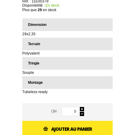
Réf. :
11E00379
Disponibilité :
En stock
Plus que
29
en stock
Dimension
29x2,35
Terrain
Polyvalent
Tringle
Souple
Montage
Tubeless ready
Qté :
AJOUTER AU PANIER