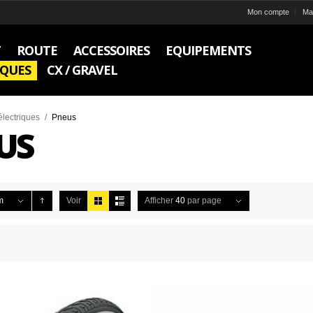
Mon compte
Ma 
T
ROUTE
ACCESSOIRES
EQUIPEMENTS
IQUES
CX / GRAVEL
électriques
/
Pneus
US
m
Voir
Afficher
40
par page