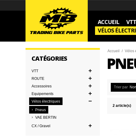
ACCUEIL
VT
VÉLOS ÉLECTR
Accueil
/
Vélos 
PNE
CATÉGORIES
VTT
ROUTE
Accessoires
Trier par
No
Equipements
Vélos électriques
2 article(s)
Pneus
VAE BERTIN
CX / Gravel