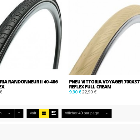
RIA RANDONNEUR II 40­-406
PNEU VITTORIA VOYAGER 700X37 
EX
REFLEX FULL CREAM
€
9,90 €
22,90 €
m
Voir
Afficher
40
par page