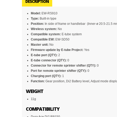
DESCRIPTION
Model:
EW-RS910
Type:
Built-in type
Position:
In side of frame or handlebar (Inner-ø 20.5-21.5 
Wireless system:
No
Compatible system:
E-tube system
Compatible EW:
EW-SD50
Master unit:
No
Firmware update by E-tube Project:
Yes
E-tube port (QTY):
2
E-tube connector (QTY):
0
Connector for remote sprinter shifter (QTY):
0
Port for remote sprinter shifter (QTY):
0
Charging port (QTY):
1
Function:
Gear position, Di2 Battery level, Adjust mode disp
WEIGHT
11g
COMPATIBILITY
Dura Ace Di2 R9150