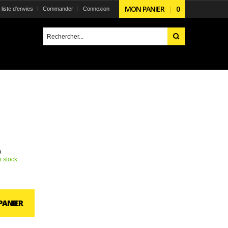
MON PANIER
0
liste d'envies
Commander
Connexion
0
 stock
PANIER