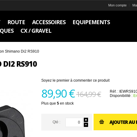
Mon compte
Ma 
T
ROUTE
ACCESSOIRES
EQUIPEMENTS
IQUES
CX / GRAVEL
tion Shimano Di2 RS910
 DI2 RS910
Soyez le premier à commenter ce produit
89,90 €
164,99 €
Réf. :
IEWRS91
Disponibilité :
En
Plus que
5
en stock
AJOUTER AU 
Qté :