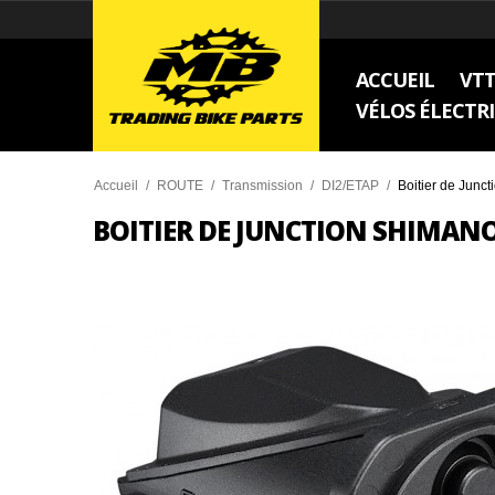
ACCUEIL
VT
VÉLOS ÉLECTR
Accueil
/
ROUTE
/
Transmission
/
DI2/ETAP
/
Boitier de Junc
BOITIER DE JUNCTION SHIMANO