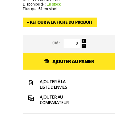
Réf. :
175-0034017030
Disponibilité :
En stock
Plus que
51
en stock
RETOUR À LA FICHE DU PRODUIT
«
Qté :
AJOUTER AU PANIER
AJOUTER À LA
LISTE D'ENVIES
AJOUTER AU
COMPARATEUR