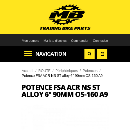
Mon compte
Ma liste d'envies
Commander
Connexion
NAVIGATION
Accueil
/
ROUTE
/
Périphériques
/
Potences
/
Potence FSA ACR NS ST alloy 6° 90mm OS-160 A9
POTENCE FSA ACR NS ST
ALLOY 6° 90MM OS-160 A9