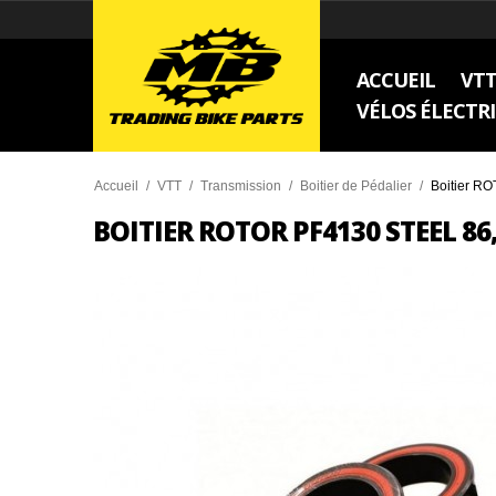
ACCUEIL
VT
VÉLOS ÉLECTR
Accueil
/
VTT
/
Transmission
/
Boitier de Pédalier
/
Boitier 
BOITIER ROTOR PF4130 STEEL 86