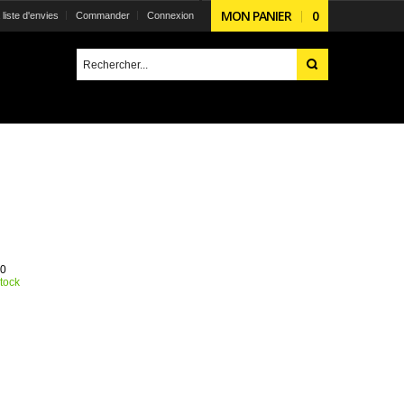
MON PANIER
0
liste d'envies
Commander
Connexion
0
tock