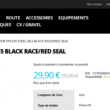
Mon compte
Ma 
T
ROUTE
ACCESSOIRES
EQUIPEMENTS
IQUES
CX / GRAVEL
ROTOR PF4130 STEEL 86,5 BLACK RACE/RED SEAL
,5 BLACK RACE/RED SEAL
Soyez le premier à commenter ce produit
29,90 €
39,00 €
Réf. :
CCRS00001
Disponibilité :
En s
Plus que
3
en stock
Longueur de l'axe
Non
Press-Fit
Type de boitier