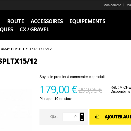
Mon compte
Ma 
T
ROUTE
ACCESSOIRES
EQUIPEMENTS
IQUES
CX / GRAVEL
XM45 BOSTCL SH SPLTX15/12
SPLTX15/12
Soyez le premier à commenter ce produit
179,00 €
299,95 €
Réf. :
MICH
Disponibilité
Plus que
10
en stock
AJOUTER AU 
Qté :