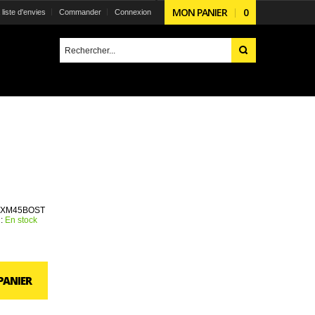
MON PANIER
0
liste d'envies
Commander
Connexion
EXM45BOST
 :
En stock
PANIER