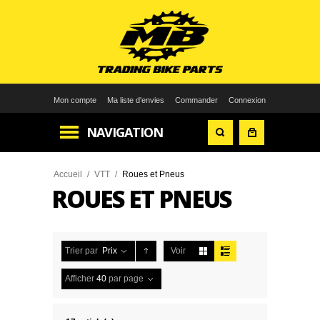
Mon compte
Ma liste d'envies
Commander
Connexion
NAVIGATION
Accueil
/
VTT
/
Roues et Pneus
ROUES ET PNEUS
Trier par
Prix
Voir
Afficher
40
par page