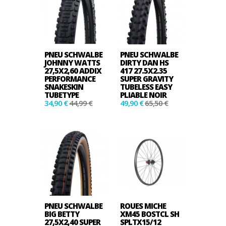
PNEU SCHWALBE
PNEU SCHWALBE
JOHNNY WATTS
DIRTY DAN HS
27,5X2,60 ADDIX
417 27.5X2.35
PERFORMANCE
SUPER GRAVITY
SNAKESKIN
TUBELESS EASY
TUBETYPE
PLIABLE NOIR
34,90 €
44,99 €
49,90 €
65,50 €
PNEU SCHWALBE
ROUES MICHE
BIG BETTY
XM45 BOSTCL SH
27,5X2,40 SUPER
SPLTX15/12