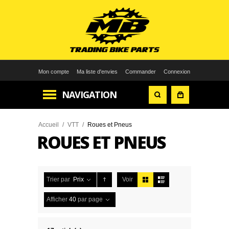
Mon compte
Ma liste d'envies
Commander
Connexion
NAVIGATION
Accueil
/
VTT
/
Roues et Pneus
ROUES ET PNEUS
Trier par
Prix
Voir
Afficher
40
par page