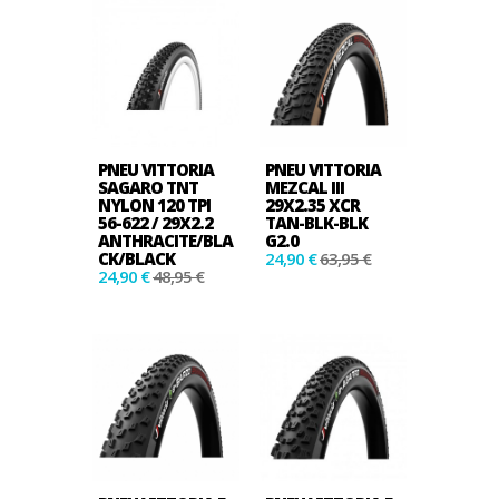
PNEU VITTORIA
PNEU VITTORIA
SAGARO TNT
MEZCAL III
NYLON 120 TPI
29X2.35 XCR
56-622 / 29X2.2
TAN-BLK-BLK
ANTHRACITE/BLA
G2.0
CK/BLACK
24,90 €
63,95 €
24,90 €
48,95 €