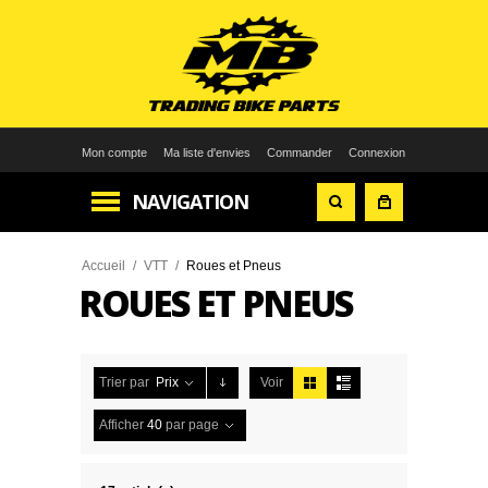
Mon compte
Ma liste d'envies
Commander
Connexion
NAVIGATION
Accueil
/
VTT
/
Roues et Pneus
ROUES ET PNEUS
Trier par
Prix
Voir
Afficher
40
par page