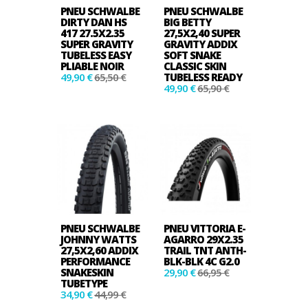
PNEU SCHWALBE
PNEU SCHWALBE
DIRTY DAN HS
BIG BETTY
417 27.5X2.35
27,5X2,40 SUPER
SUPER GRAVITY
GRAVITY ADDIX
TUBELESS EASY
SOFT SNAKE
PLIABLE NOIR
CLASSIC SKIN
49,90 €
65,50 €
TUBELESS READY
49,90 €
65,90 €
PNEU SCHWALBE
PNEU VITTORIA E-
JOHNNY WATTS
AGARRO 29X2.35
27,5X2,60 ADDIX
TRAIL TNT ANTH-
PERFORMANCE
BLK-BLK 4C G2.0
SNAKESKIN
29,90 €
66,95 €
TUBETYPE
34,90 €
44,99 €