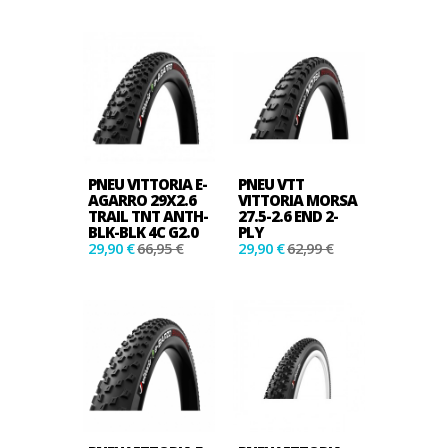
PNEU VITTORIA E-
PNEU VTT
AGARRO 29X2.6
VITTORIA MORSA
TRAIL TNT ANTH-
27.5-2.6 END 2-
BLK-BLK 4C G2.0
PLY
29,90 €
66,95 €
29,90 €
62,99 €