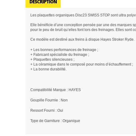
DESCRIPTION
Les
plaquettes
organiques
Disc23
SWISS
STOP
sont ultra polyv
Elle bénéficie d’une conception pensée par une des marques spéc
pour le peu de bruit qu’elles font lors des freinages. Elles sont
Ce modèle est destiné aux freins à disque Hayes Stroker Ryde.
+
Les bonnes performances de freinage ;
+
Fabricant spécialiste du freinage ;
+
Plaquettes silencieuses ;
+
La céramique dans le composé pour moins d’échauffement ;
+
La bonne durabilité.
Compatibilité Marque
: HAYES
Goupille Fournie
: Non
Ressort Fourni
: Oui
Type de Garniture
: Organique