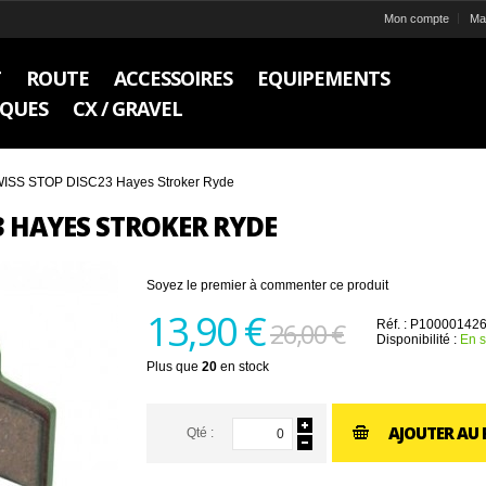
Mon compte
Ma 
T
ROUTE
ACCESSOIRES
EQUIPEMENTS
IQUES
CX / GRAVEL
WISS STOP DISC23 Hayes Stroker Ryde
3 HAYES STROKER RYDE
Soyez le premier à commenter ce produit
13,90 €
26,00 €
Réf. :
P10000142
Disponibilité :
En s
Plus que
20
en stock
AJOUTER AU 
Qté :