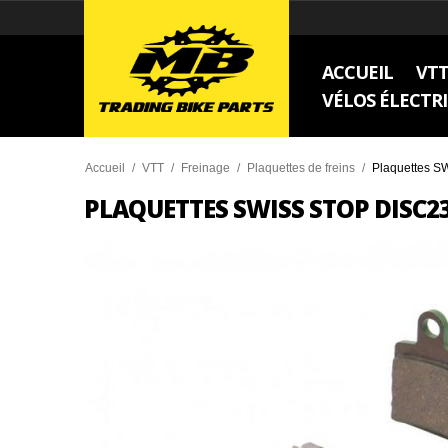
ACCUEIL
VT
VÉLOS ÉLECTR
Accueil
/
VTT
/
Freinage
/
Plaquettes de freins
/
Plaquettes S
PLAQUETTES SWISS STOP DISC2