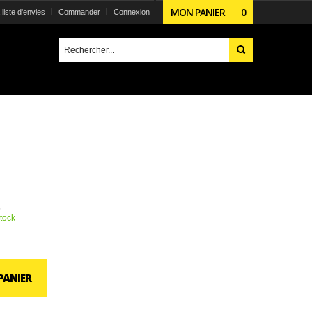
MON PANIER
0
liste d'envies
Commander
Connexion
6
tock
PANIER