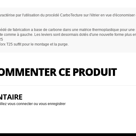
ractérise par l'utilisation du procédé CarboTecture sur l'étrier en vue d'économiser
dé de fabrication a base de carbone dans une matrice thermoplastique pour une s
oite comme à gauche. Les leviers sont desormais dotés d'une nouvelle forme plus 
25
orx T25 suffit pour le montage et la purge.
 COMMENTER CE PRODUIT
NTAIRE
illez
vous connecter
ou
vous enregistrer