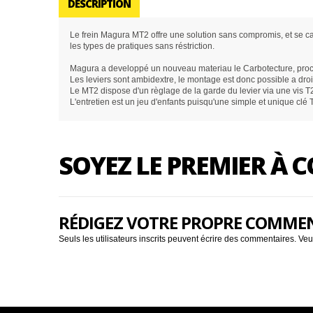
DESCRIPTION
Le
frein Magura MT2
offre une solution sans compromis, et se ca
les types de pratiques sans réstriction.
Magura a developpé un nouveau materiau le Carbotecture, procé
Les leviers sont ambidextre, le montage est donc possible a dr
Le MT2 dispose d'un règlage de la garde du levier via une vis T
L'entretien est un jeu d'enfants puisqu'une simple et unique clé T
SOYEZ LE PREMIER À
RÉDIGEZ VOTRE PROPRE COMME
Seuls les utilisateurs inscrits peuvent écrire des commentaires. Veu