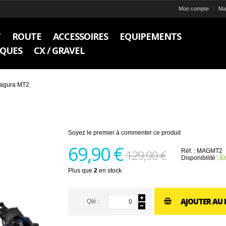
Mon compte
Ma 
T
ROUTE
ACCESSOIRES
EQUIPEMENTS
IQUES
CX / GRAVEL
Magura MT2
Soyez le premier à commenter ce produit
69,90 €
129,90 €
Réf. :
MAGMT2
Disponibilité :
En
Plus que
2
en stock
AJOUTER AU 
Qté :