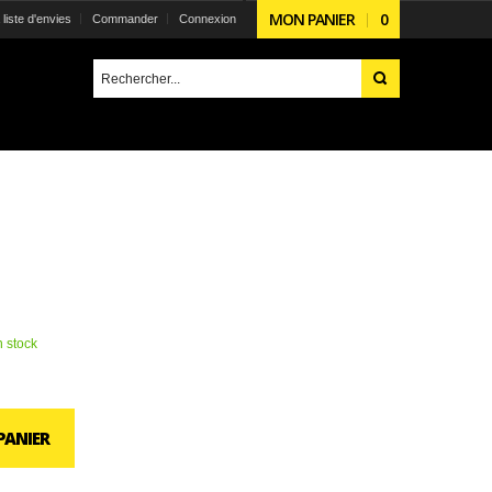
MON PANIER
0
liste d'envies
Commander
Connexion
 stock
PANIER