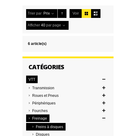
Trier par
Prix
Voir
Afficher
40
par page
6 article(s)
CATÉGORIES
VTT
Transmission
Roues et Pneus
Périphériques
Fourches
Freinage
Freins à disques
Disques