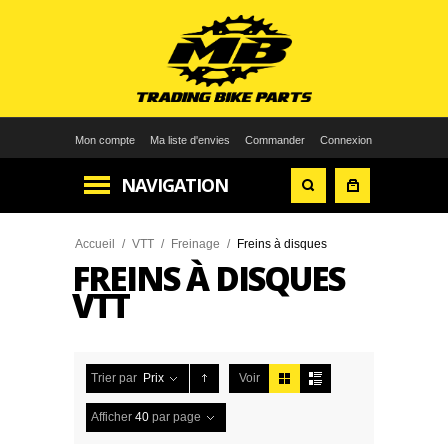
Mon compte
Ma liste d'envies
Commander
Connexion
NAVIGATION
Accueil
/
VTT
/
Freinage
/
Freins à disques
FREINS À DISQUES
VTT
Trier par
Prix
Voir
Afficher
40
par page