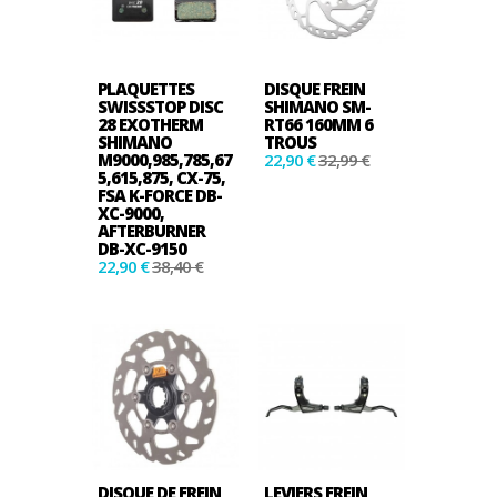
PLAQUETTES
DISQUE FREIN
SWISSSTOP DISC
SHIMANO SM-
28 EXOTHERM
RT66 160MM 6
SHIMANO
TROUS
M9000,985,785,67
22,90 €
32,99 €
5,615,875, CX-75,
FSA K-FORCE DB-
XC-9000,
AFTERBURNER
DB-XC-9150
22,90 €
38,40 €
DISQUE DE FREIN
LEVIERS FREIN