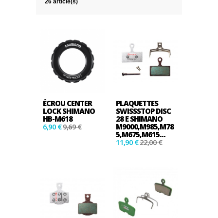
26 article(s)
ÉCROU CENTER
PLAQUETTES
LOCK SHIMANO
SWISSSTOP DISC
HB-M618
28 E SHIMANO
6,90 €
9,69 €
M9000,M985,M78
5,M675,M615...
11,90 €
22,00 €