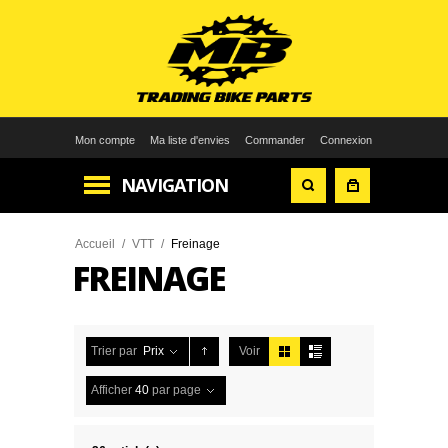
Mon compte
Ma liste d'envies
Commander
Connexion
NAVIGATION
Accueil
/
VTT
/
Freinage
FREINAGE
Trier par
Prix
Voir
Afficher
40
par page