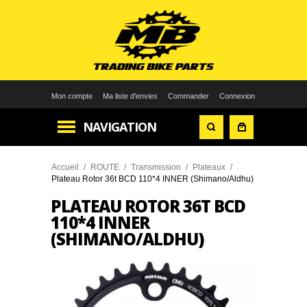
Mon compte
Ma liste d'envies
Commander
Connexion
NAVIGATION
Accueil
/
ROUTE
/
Transmission
/
Plateaux
/
Plateau Rotor 36t BCD 110*4 INNER (Shimano/Aldhu)
PLATEAU ROTOR 36T BCD
110*4 INNER
(SHIMANO/ALDHU)