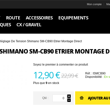
Mon compte
Ma 
T
ROUTE
ACCESSOIRES
EQUIPEMENTS
IQUES
CX / GRAVEL
t Réglage De Tension Shimano SM-CB90 Etrier Montage Direct
 SHIMANO SM-CB90 ETRIER MONTAGE D
Soyez le premier à commenter ce produit
12,90 €
22,99 €
Réf. :
ISMCB90
Disponibilité :
En s
Plus que
9
en stock
AJOUTER AU 
Qté :