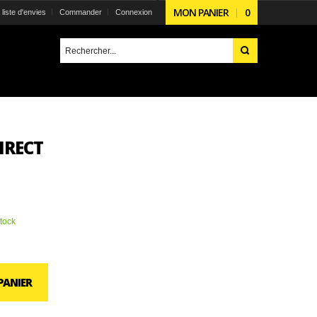
MON PANIER
0
liste d'envies
Commander
Connexion
IRECT
tock
PANIER