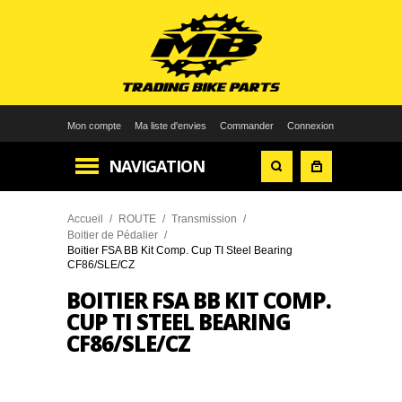
Mon compte
Ma liste d'envies
Commander
Connexion
NAVIGATION
Accueil
/
ROUTE
/
Transmission
/
Boitier de Pédalier
/
Boitier FSA BB Kit Comp. Cup TI Steel Bearing
CF86/SLE/CZ
BOITIER FSA BB KIT COMP.
CUP TI STEEL BEARING
CF86/SLE/CZ