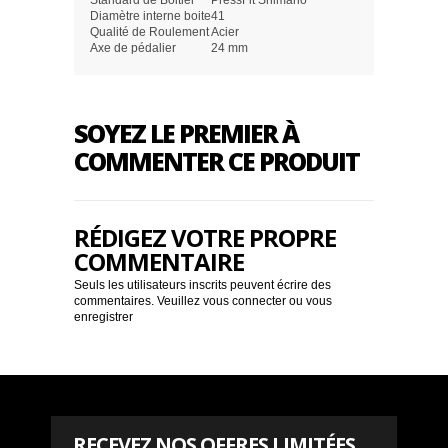
Standard de Boitier
PressFit Shimano
Diamètre interne boite
41
Qualité de Roulement
Acier
Axe de pédalier
24 mm
SOYEZ LE PREMIER À
COMMENTER CE PRODUIT
RÉDIGEZ VOTRE PROPRE
COMMENTAIRE
Seuls les utilisateurs inscrits peuvent écrire des
commentaires. Veuillez
vous connecter
ou
vous
enregistrer
RECEVEZ NOS OFFRES LIMITÉES