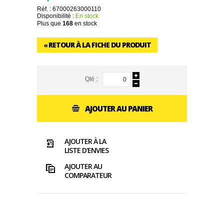
Réf. :
67000263000110
Disponibilité :
En stock
Plus que
168
en stock
RETOUR À LA FICHE DU PRODUIT
«
Qté :
AJOUTER AU PANIER
AJOUTER À LA
LISTE D'ENVIES
AJOUTER AU
COMPARATEUR