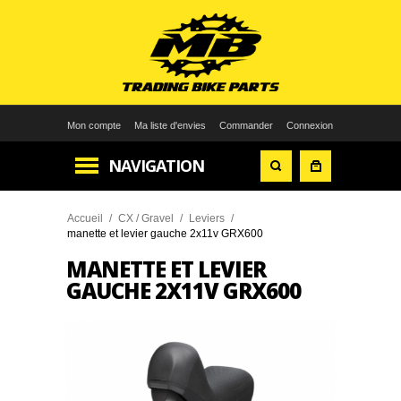
Mon compte
Ma liste d'envies
Commander
Connexion
NAVIGATION
Accueil
/
CX / Gravel
/
Leviers
/
manette et levier gauche 2x11v GRX600
MANETTE ET LEVIER
GAUCHE 2X11V GRX600