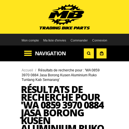
Mon compte
Ma liste d'envies
Commander
Connexion
NAVIGATION
Accueil
/
Résultats de recherche pour : 'WA 0859
3970 0884 Jasa Borong Kusen Aluminium Ruko
Tuntang Kab Semarang'
RÉSULTATS DE
RECHERCHE POUR
'WA 0859 3970 0884
JASA BORONG
KUSEN
ALUMINIUM RUKO