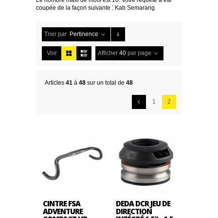
Le nombre maxi de mots est 10. Votre requête a été
coupée de la façon suivante : Kab Semarang.
Trier par
Pertinence
Voir
Afficher
40
par page
Articles
41
à
48
sur un total de
48
1
2
CINTRE FSA
DEDA DCR JEU DE
ADVENTURE
DIRECTION