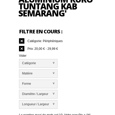
TUNTANG KAB
SEMARANG'
FILTRE EN COURS :
Catégorie:
Périphériques
Prix:
20,00 € - 29,99 €
Vider
v
Catégorie
v
Matière
v
Forme
v
Diamètre / Largeur
v
Longueur / Largeur