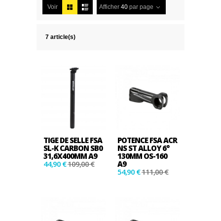
Voir
Afficher
40
par page
7 article(s)
TIGE DE SELLE FSA
POTENCE FSA ACR
SL-K CARBON SB0
NS ST ALLOY 6°
31,6X400MM A9
130MM OS-160
44,90 €
109,00 €
A9
54,90 €
111,00 €