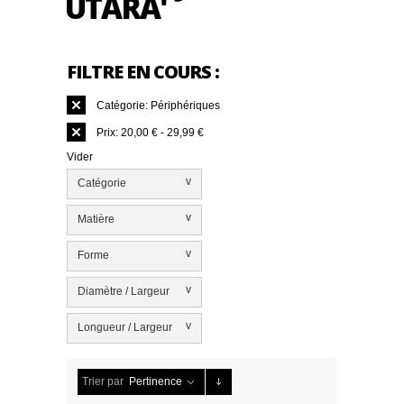
UTARA'
FILTRE EN COURS :
Catégorie:
Périphériques
Prix:
20,00 € - 29,99 €
Vider
v
Catégorie
v
Matière
v
Forme
v
Diamètre / Largeur
v
Longueur / Largeur
Trier par
Pertinence