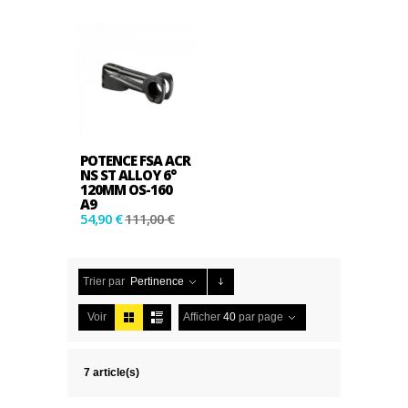
POTENCE FSA ACR
NS ST ALLOY 6°
120MM OS-160
A9
54,90 €
111,00 €
Trier par
Pertinence
Voir
Afficher
40
par page
7 article(s)