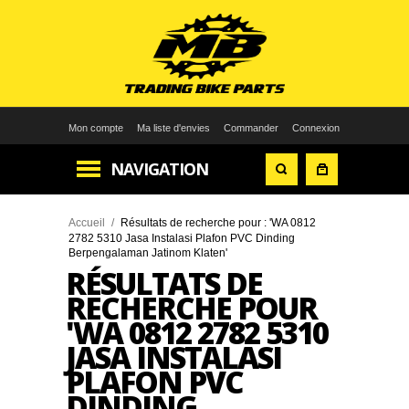
Mon compte
Ma liste d'envies
Commander
Connexion
NAVIGATION
Accueil
/
Résultats de recherche pour : 'WA 0812
2782 5310 Jasa Instalasi Plafon PVC Dinding
Berpengalaman Jatinom Klaten'
RÉSULTATS DE
RECHERCHE POUR
'WA 0812 2782 5310
JASA INSTALASI
PLAFON PVC
DINDING