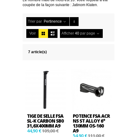
Le nombre maxi de mots est 10. Votre requête a été
coupée de la façon suivante : Jatinom Klaten.
Trier par
Pertinence
Voir
Afficher
40
par page
7 article(s)
TIGE DE SELLE FSA
POTENCE FSA ACR
SL-K CARBON SB0
NS ST ALLOY 6°
31,6X400MM A9
130MM OS-160
44,90 €
109,00 €
A9
54,90 €
111,00 €