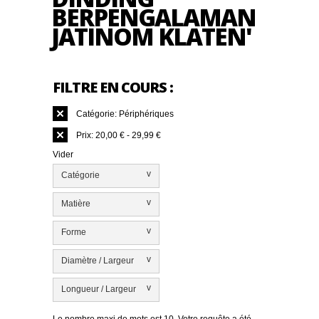
BERPENGALAMAN
JATINOM KLATEN'
FILTRE EN COURS :
Catégorie:
Périphériques
Prix:
20,00 € - 29,99 €
Vider
v
Catégorie
v
Matière
v
Forme
v
Diamètre / Largeur
v
Longueur / Largeur