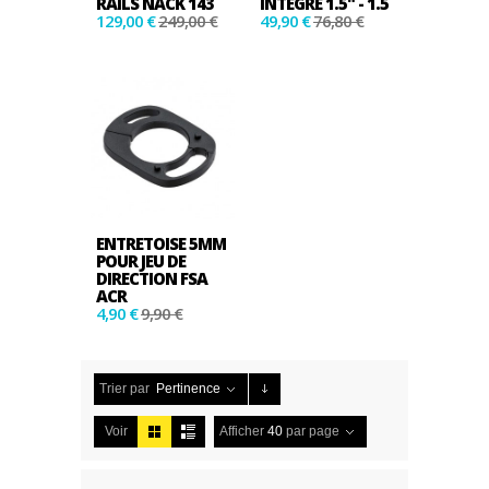
RAILS NACK 143
INTÉGRÉ 1.5" - 1.5
129,00 €
249,00 €
49,90 €
76,80 €
ENTRETOISE 5MM
POUR JEU DE
DIRECTION FSA
ACR
4,90 €
9,90 €
Trier par
Pertinence
Voir
Afficher
40
par page