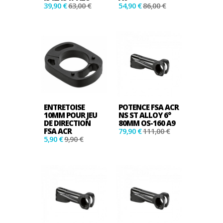
39,90 €
63,00 €
54,90 €
86,00 €
ENTRETOISE
POTENCE FSA ACR
10MM POUR JEU
NS ST ALLOY 6°
DE DIRECTION
80MM OS-160 A9
FSA ACR
79,90 €
111,00 €
5,90 €
9,90 €