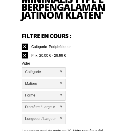
BERPENGALAMAN
JATINOM KLATEN'
FILTRE EN COURS :
Catégorie:
Périphériques
Prix:
20,00 € - 29,99 €
Vider
v
Catégorie
v
Matière
v
Forme
v
Diamètre / Largeur
v
Longueur / Largeur