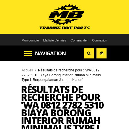
Mon compte
Ma liste d'envies
Commander
Connexion
NAVIGATION
Accueil
/
Résultats de recherche pour : 'WA 0812
2782 5310 Biaya Borong Interior Rumah Minimalis
Type L Berpengalaman Jatinom Klaten'
RÉSULTATS DE
RECHERCHE POUR
'WA 0812 2782 5310
BIAYA BORONG
INTERIOR RUMAH
MINIMALIS TYPE L