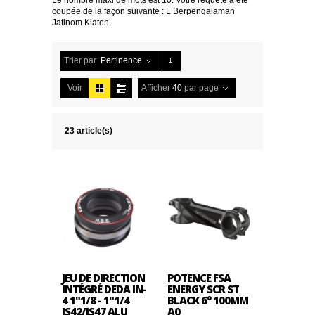
Le nombre maxi de mots est 10. Votre requête a été
coupée de la façon suivante : L Berpengalaman
Jatinom Klaten.
Trier par
Pertinence
Voir
Afficher
40
par page
23 article(s)
JEU DE DIRECTION
POTENCE FSA
INTÉGRÉ DEDA IN-
ENERGY SCR ST
4 1"1/8 - 1"1/4
BLACK 6° 100MM
IS42/IS47 ALU
A0