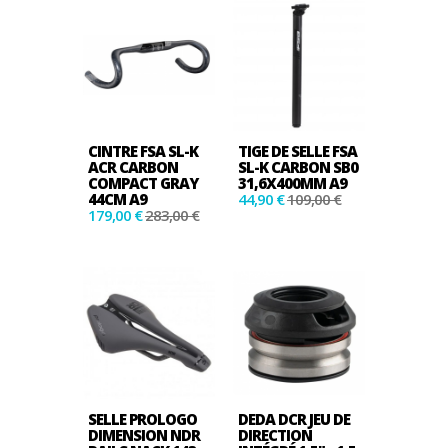
CINTRE FSA SL-K
TIGE DE SELLE FSA
ACR CARBON
SL-K CARBON SB0
COMPACT GRAY
31,6X400MM A9
44CM A9
44,90 €
109,00 €
179,00 €
283,00 €
SELLE PROLOGO
DEDA DCR JEU DE
DIMENSION NDR
DIRECTION