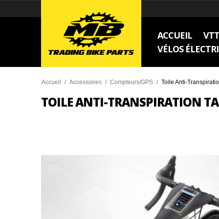
ACCUEIL
VT
VÉLOS ÉLECTR
Accueil
/
Accessoires
/
Compteurs/GPS
/
Toile Anti-Transpira
TOILE ANTI-TRANSPIRATION T