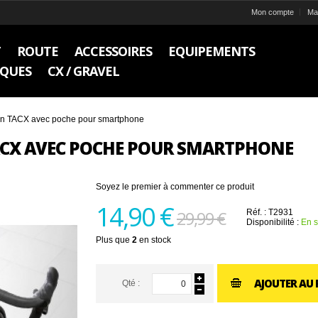
Mon compte
Ma 
T
ROUTE
ACCESSOIRES
EQUIPEMENTS
IQUES
CX / GRAVEL
tion TACX avec poche pour smartphone
ACX AVEC POCHE POUR SMARTPHONE
Soyez le premier à commenter ce produit
14,90 €
29,99 €
Réf. :
T2931
Disponibilité :
En s
Plus que
2
en stock
AJOUTER AU 
Qté :