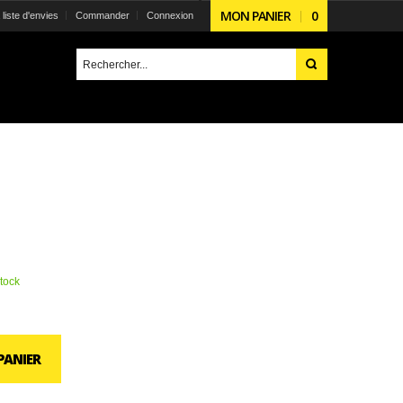
MON PANIER
0
liste d'envies
Commander
Connexion
tock
PANIER